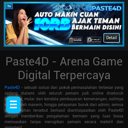
Detail
Paste4D - Arena Game
Digital Terpercaya
Paste4D
- sebuah solusi dari pokok permasalahan terbesar yang
sedang dialami oleh seluruh pemain judi online diseluruh
Indonesia, mulai dari kendala pembayaran kemenangan, sulitnya
memperoleh maxwin, hingga pelayanan buruk dari admin, semua
permasalahan tersebut berhasil diantisipasikan oleh Paste4D
dengan memberikan pengalaman bermain yang luas biasa
memuaskan tanpa merugikan pemain secara materil dan
immateril.